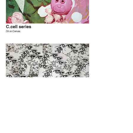
C.cell series
Oil on Canvas
E.cell series
Acrylic on Canvas